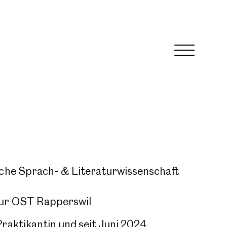
che Sprach- & Literaturwissenschaft
tur OST Rapperswil
aktikantin und seit Juni 2024