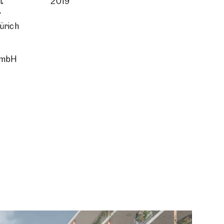
t
2019
r
ürich
GmbH