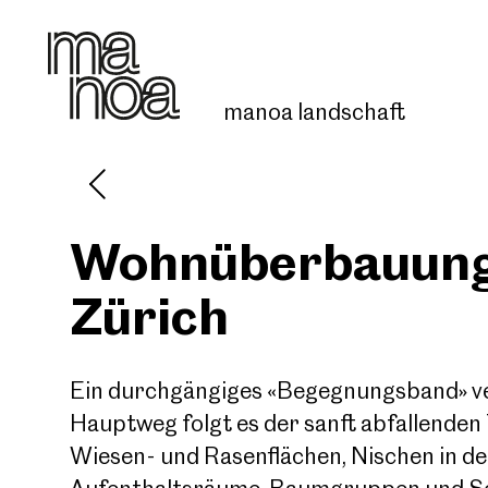
manoa
landschaft
Wohnüberbauung 
Start
Zürich
Über manoa
Ein durchgängiges «Begegnungsband» ve
Projekte
Hauptweg folgt es der sanft abfallende
Wiesen- und Rasenflächen, Nischen in de
Kontakt