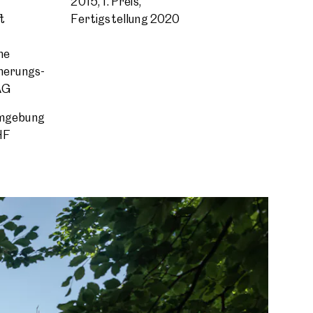
2015, 1. Preis,
t
Fertigstellung 2020
he
herungs­
AG
mgebung
HF