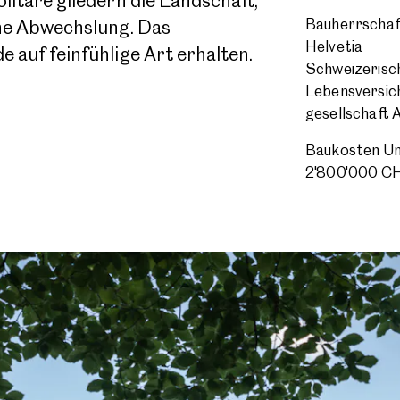
täre gliedern die Landschaft,
Bauherrschaf
he Abwechslung. Das
Helvetia
uf feinfühlige Art erhalten.
Schweizerisc
Lebens­versic
gesellschaft 
Baukosten U
2'800'000 C