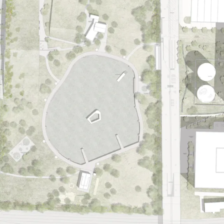
Gewerbe / Dienstleistung
Wohnumfeld
Bauherrschaft
Investoren
Öffentliche Hand
Privat
Genossenschaften