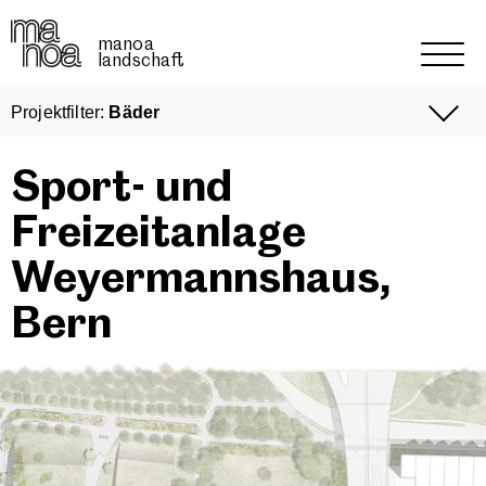
manoa
landschaft
Projektfilter
:
Bäder
Start
Werkschau
Sport- und
Portfolio
Über manoa
Freizeitanlage
Alle Projekte
Weyermannshaus,
Projekte
Wettbewerbe
Bern
Kontakt
Nutzung
Jobs
Bäder