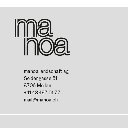
manoa landschaft ag
Seidengasse 51
8706 Meilen
+41 43 497 01 77
mail@manoa.ch