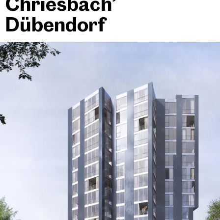
Chriesbach’
Dübendorf